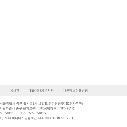
용
|
게시판
|
대출거래기본약관
|
개인정보취급방침
: 서울특별시 중구 을지로2가 181, B1F(상담창구) B2F(사무국)
서울특별시 중구 을지로66, B1F(상담창구) B2F(사무국)
267-0191
|
팩스 02-2267-0195
(C) 2014 하나미소금융재단 ALL RIGHTS RESERVED.