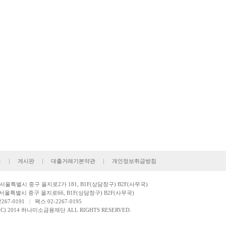
용
|
게시판
|
대출거래기본약관
|
개인정보취급방침
: 서울특별시 중구 을지로2가 181, B1F(상담창구) B2F(사무국)
서울특별시 중구 을지로66, B1F(상담창구) B2F(사무국)
267-0191
|
팩스 02-2267-0195
(C) 2014 하나미소금융재단 ALL RIGHTS RESERVED.