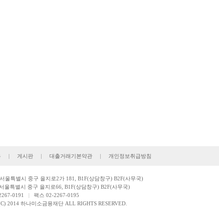
용
|
게시판
|
대출거래기본약관
|
개인정보취급방침
: 서울특별시 중구 을지로2가 181, B1F(상담창구) B2F(사무국)
서울특별시 중구 을지로66, B1F(상담창구) B2F(사무국)
267-0191
|
팩스 02-2267-0195
(C) 2014 하나미소금융재단 ALL RIGHTS RESERVED.