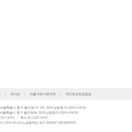
용
|
게시판
|
대출거래기본약관
|
개인정보취급방침
: 서울특별시 중구 을지로2가 181, B1F(상담창구) B2F(사무국)
서울특별시 중구 을지로66, B1F(상담창구) B2F(사무국)
267-0191
|
팩스 02-2267-0195
(C) 2014 하나미소금융재단 ALL RIGHTS RESERVED.