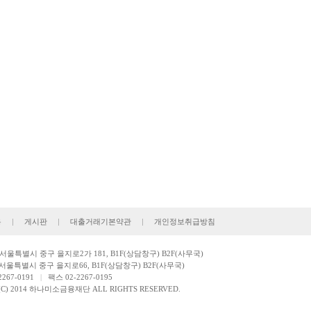
용
|
게시판
|
대출거래기본약관
|
개인정보취급방침
: 서울특별시 중구 을지로2가 181, B1F(상담창구) B2F(사무국)
서울특별시 중구 을지로66, B1F(상담창구) B2F(사무국)
267-0191
|
팩스 02-2267-0195
(C) 2014 하나미소금융재단 ALL RIGHTS RESERVED.