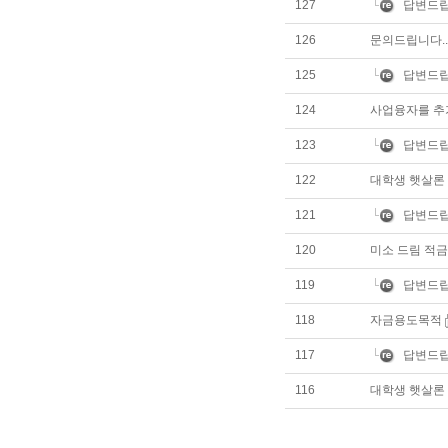
127
답변드립
126
문의드립니다..
125
답변드립
124
사업융자를 추
123
답변드립
122
대학생 햇살론
121
답변드립
120
미소 드림 적금
119
답변드립
118
자금용도목적
117
답변드립
116
대학생 햇살론