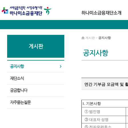
게시판 >
공지사항
게시판
공지사항
공지사항
재단소식
연간 기부금 모금액 및 활
궁금합니다
자주묻는질문
1. 기본사항
①
법인명
③
대표자
성명
⑤
전자우편주소