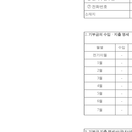
⑦
전화번호
소재지
2
. 기부금의 수입ㆍ지출 명세
월별
수입
전기이월
-
1월
-
2월
-
3월
-
4월
-
5월
-
6월
-
7월
-
3. 기부금 지출 명세서(국내사