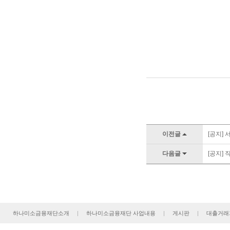
이전글
[공지]
다음글
[공지]
하나미소금융재단소개
|
하나미소금융재단 사업내용
|
게시판
|
대출거래